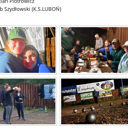
ian Piotrowicz
b Szydłowski (K.S.LUBOŃ)