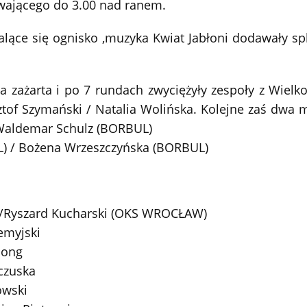
rwającego do 3.00 nad ranem.
palące się ognisko ,muzyka Kwiat Jabłoni dodawały s
 zażarta i po 7 rundach zwyciężyły zespoły z Wielko
sztof Szymański / Natalia Wolińska. Kolejne zaś dwa
 Waldemar Schulz (BORBUL)
) / Bożena Wrzeszczyńska (BORBUL)
 /Ryszard Kucharski (OKS WROCŁAW)
emyjski
long
aczuska
owski