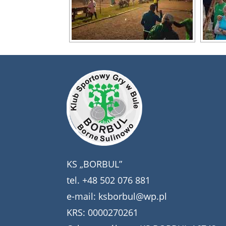
KS „BORBUL”
tel.
+48 502 076 881
e-mail:
ksborbul@wp.pl
KRS: 0000270261