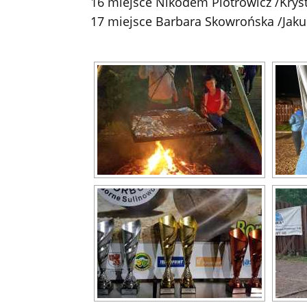
16 miejsce Nikodem Piotrowicz /Kryst
17 miejsce Barbara Skowrońska /Jaku