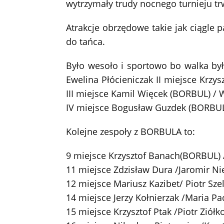
wytrzymały trudy nocnego turnieju t
Atrakcje obrzędowe takie jak ciągle 
do tańca.
Było wesoło i sportowo bo walka była
Ewelina Płócieniczak II miejsce Krzy
III miejsce Kamil Więcek (BORBUL) /
IV miejsce Bogusław Guzdek (BORBUL
Kolejne zespoły z BORBULA to:
9 miejsce Krzysztof Banach(BORBUL)
11 miejsce Zdzisław Dura /Jaromir Ni
12 miejsce Mariusz Kazibet/ Piotr Sze
14 miejsce Jerzy Kołnierzak /Maria P
15 miejsce Krzysztof Ptak /Piotr Ziółk