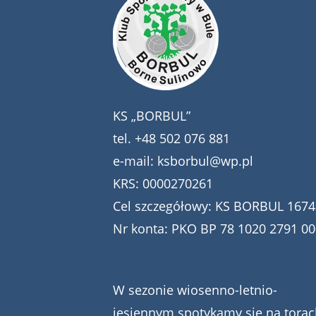
KS „BORBUL”
tel.
+48 502 076 881
e-mail:
ksborbul@wp.pl
KRS: 0000270261
Cel szczegółowy: KS BORBUL 1674
Nr konta: PKO BP 78 1020 2791 0
W sezonie wiosenno-letnio-
jesiennym spotykamy się na torac