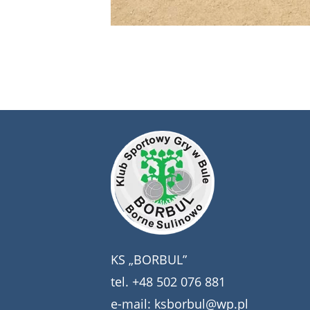
KS „BORBUL”
tel.
+48 502 076 881
e-mail:
ksborbul@wp.pl