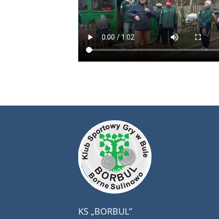
KS „BORBUL”