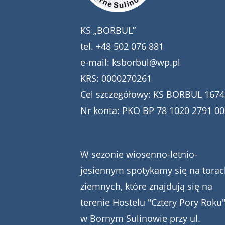
KS „BORBUL”
tel.
+48 502 076 881
e-mail:
ksborbul@wp.pl
KRS: 0000270261
Cel szczegółowy: KS BORBUL 1674
Nr konta: PKO BP 78 1020 2791 0
W sezonie wiosenno-letnio-
jesiennym spotykamy się na torac
ziemnych, które znajdują się na
terenie Hostelu "Cztery Pory Roku
w Bornym Sulinowie przy ul.