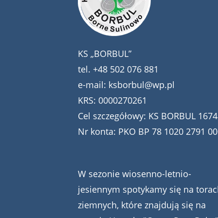
KS „BORBUL”
tel.
+48 502 076 881
e-mail:
ksborbul@wp.pl
KRS: 0000270261
Cel szczegółowy: KS BORBUL 1674
Nr konta: PKO BP 78 1020 2791 0
W sezonie wiosenno-letnio-
jesiennym spotykamy się na torac
ziemnych, które znajdują się na