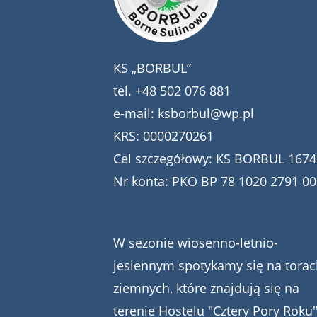
KS „BORBUL”
tel.
+48 502 076 881
e-mail:
ksborbul@wp.pl
KRS: 0000270261
Cel szczegółowy: KS BORBUL 1674
Nr konta: PKO BP 78 1020 2791 0
W sezonie wiosenno-letnio-
jesiennym spotykamy się na torac
ziemnych, które znajdują się na
terenie Hostelu "Cztery Pory Roku