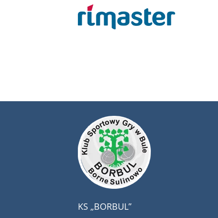
KS „BORBUL”