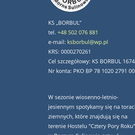
KS „BORBUL”
tel.
+48 502 076 881
e-mail:
ksborbul@wp.pl
KRS: 0000270261
Cel szczegółowy: KS BORBUL 1674
Nr konta: PKO BP 78 1020 2791 0
W sezonie wiosenno-letnio-
jesiennym spotykamy się na torac
ziemnych, które znajdują się na
terenie Hostelu "Cztery Pory Roku