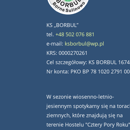
KS „BORBUL”
tel.
+48 502 076 881
e-mail:
ksborbul@wp.pl
KRS: 0000270261
Cel szczegółowy: KS BORBUL 1674
Nr konta: PKO BP 78 1020 2791 0
W sezonie wiosenno-letnio-
jesiennym spotykamy się na torac
ziemnych, które znajdują się na
terenie Hostelu "Cztery Pory Roku