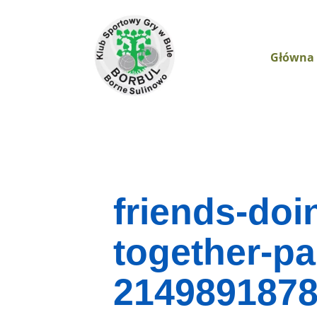
Główna
friends-doi
together-pa
214989187