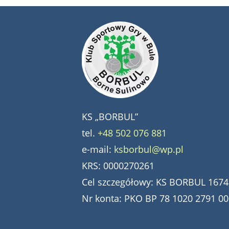
KS „BORBUL”
tel.
+48 502 076 881
e-mail:
ksborbul@wp.pl
KRS: 0000270261
Cel szczegółowy: KS BORBUL 1674
Nr konta: PKO BP 78 1020 2791 0