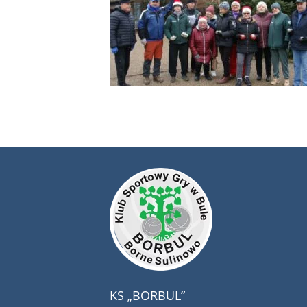
KS „BORBUL”