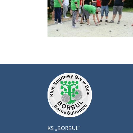
KS „BORBUL”