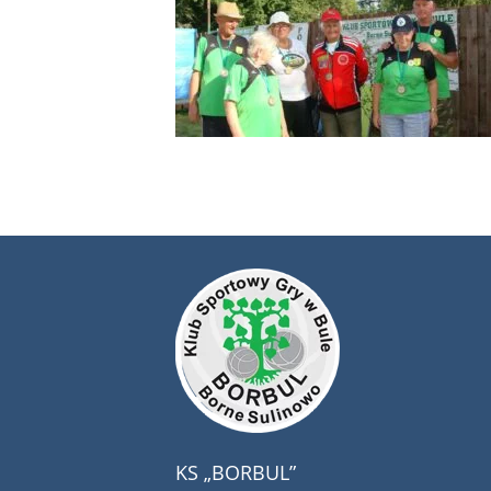
KS „BORBUL”