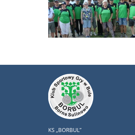
KS „BORBUL”