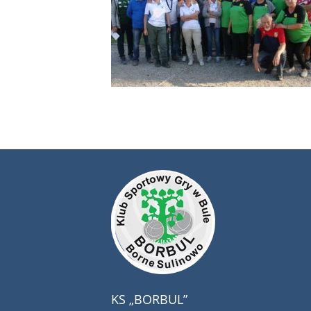
KS „BORBUL”