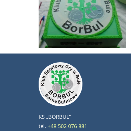
KS „BORBUL”
tel.
+48 502 076 881