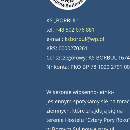
KS „BORBUL”
tel.
+48 502 076 881
e-mail:
ksborbul@wp.pl
KRS: 0000270261
Cel szczegółowy: KS BORBUL 1674
Nr konta: PKO BP 78 1020 2791 0
W sezonie wiosenno-letnio-
jesiennym spotykamy się na torac
ziemnych, które znajdują się na
terenie Hostelu "Cztery Pory Roku
w Bornym Sulinowie przy ul.