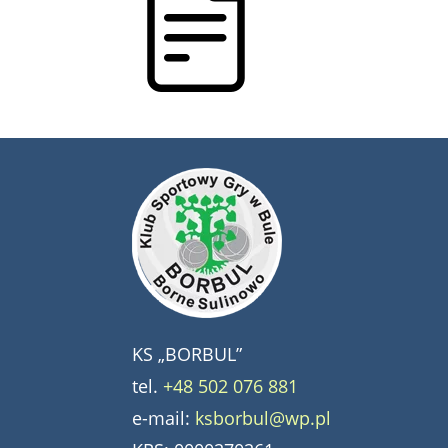
KS „BORBUL”
tel.
+48 502 076 881
e-mail:
ksborbul@wp.pl