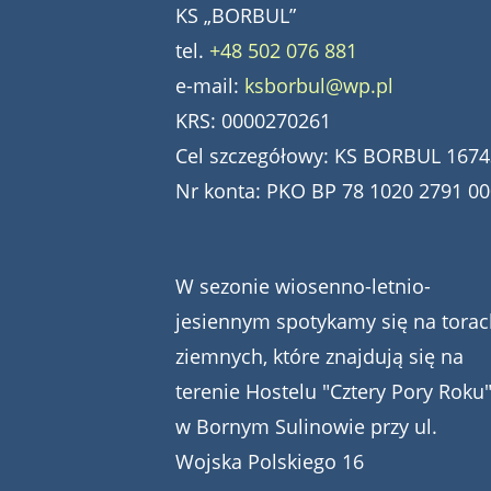
KS „BORBUL”
tel.
+48 502 076 881
e-mail:
ksborbul@wp.pl
KRS: 0000270261
Cel szczegółowy: KS BORBUL 1674
Nr konta: PKO BP 78 1020 2791 0
W sezonie wiosenno-letnio-
jesiennym spotykamy się na torac
ziemnych, które znajdują się na
terenie Hostelu "Cztery Pory Roku
w Bornym Sulinowie przy ul.
Wojska Polskiego 16