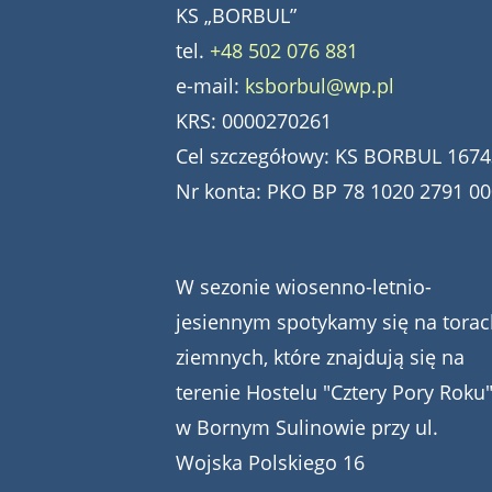
KS „BORBUL”
tel.
+48 502 076 881
e-mail:
ksborbul@wp.pl
KRS: 0000270261
Cel szczegółowy: KS BORBUL 1674
Nr konta: PKO BP 78 1020 2791 0
W sezonie wiosenno-letnio-
jesiennym spotykamy się na torac
ziemnych, które znajdują się na
terenie Hostelu "Cztery Pory Roku
w Bornym Sulinowie przy ul.
Wojska Polskiego 16